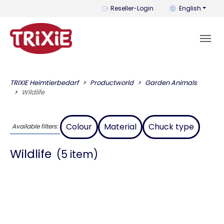
You can change t
Reseller-Login
English
TRIXIE Heimtierbedarf
Productworld
Garden Animals
Wildlife
Colour
Material
Chuck type
Available filters:
Wildlife
(5 item)