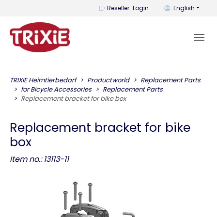
You can change t
Reseller-Login
English
TRIXIE Heimtierbedarf
Productworld
Replacement Parts
for Bicycle Accessories
Replacement Parts
Replacement bracket for bike box
Replacement bracket for bike
box
Item no.: 13113-11