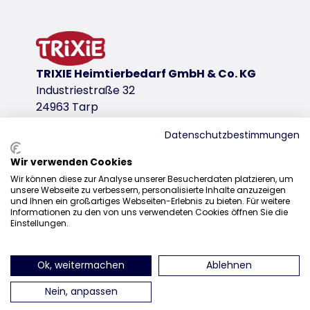
product variant
product variant: unique product number 131
for item
13106
TRIXIE Heimtierbedarf GmbH & Co. KG
Industriestraße 32
24963 Tarp
Datenschutzbestimmungen
Wir verwenden Cookies
Sales
Wir können diese zur Analyse unserer Besucherdaten platzieren, um
unsere Webseite zu verbessern, personalisierte Inhalte anzuzeigen
0207 1542940
und Ihnen ein großartiges Webseiten-Erlebnis zu bieten. Für weitere
Informationen zu den von uns verwendeten Cookies öffnen Sie die
sales@trixieuk.uk
Einstellungen.
Ok, weitermachen
Ablehnen
find us on Instagram
find us on Facebook
find us on Pinterest
find us on 
Nein, anpassen