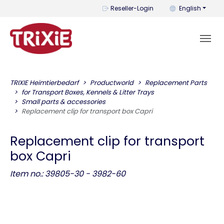
You can change t
Reseller-Login
English
TRIXIE Heimtierbedarf
Productworld
Replacement Parts
for Transport Boxes, Kennels & Litter Trays
Small parts & accessories
Replacement clip for transport box Capri
Replacement clip for transport
box Capri
Item no.: 39805-30 - 3982-60