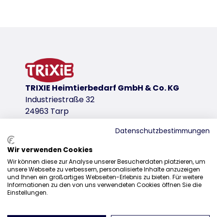
Product detail for a product
Product information
product variant
product variant: unique product number 
Colour
grey
TRIXIE Heimtierbedarf GmbH & Co. KG
Industriestraße 32
for item
24963 Tarp
39805, 39806, 39807
Datenschutzbestimmungen
product variant: unique product number 3
Wir verwenden Cookies
Colour
Sales
Wir können diese zur Analyse unserer Besucherdaten platzieren, um
dark grey
unsere Webseite zu verbessern, personalisierte Inhalte anzuzeigen
0207 1542940
und Ihnen ein großartiges Webseiten-Erlebnis zu bieten. Für weitere
Informationen zu den von uns verwendeten Cookies öffnen Sie die
sales@trixieuk.uk
product variant: unique product number 
Einstellungen.
Colour