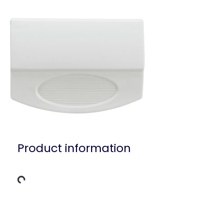
Product information
g Data