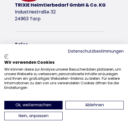
TRIXIE Heimtierbedarf GmbH & Co. KG
Industriestraße 32
24963 Tarp
Sales
Datenschutzbestimmungen
0207 1542940
Wir verwenden Cookies
sales@trixieuk.uk
Wir können diese zur Analyse unserer Besucherdaten platzieren, um
unsere Webseite zu verbessern, personalisierte Inhalte anzuzeigen
und Ihnen ein großartiges Webseiten-Erlebnis zu bieten. Für weitere
Informationen zu den von uns verwendeten Cookies öffnen Sie die
Einstellungen.
find us on Instagram
find us on Facebook
find us on Pinterest
find us on 
Ok, weitermachen
Ablehnen
Nein, anpassen