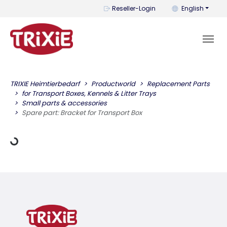
You can change t
Reseller-Login
English
TRIXIE Heimtierbedarf
Productworld
Replacement Parts
for Transport Boxes, Kennels & Litter Trays
Loading Data
Small parts & accessories
Spare part: Bracket for Transport Box