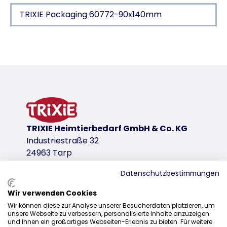
TRIXIE Packaging 60772-90x140mm
Product detail for a product
Product information
with vegetables
bark wood
product variant
TRIXIE Heimtierbedarf GmbH & Co. KG
product variant: unique product number 6
Industriestraße 32
Measurements
24963 Tarp
13-18 × 6-8,5 × 20 cm
Datenschutzbestimmungen
for
rabbits, small rodents
Wir verwenden Cookies
Sales
Contents/Weight
Wir können diese zur Analyse unserer Besucherdaten platzieren, um
unsere Webseite zu verbessern, personalisierte Inhalte anzuzeigen
0207 1542940
135 g
und Ihnen ein großartiges Webseiten-Erlebnis zu bieten. Für weitere