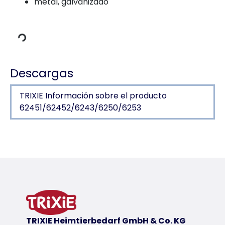
metal, galvanizado
e carga
Descargas
TRIXIE Información sobre el producto
62451/62452/6243/6250/6253
Detalles del producto para a produc
Información sobre el producto
8 elementos de 80 × 75 cm
con red protectora, ancho de malla: 1 × 1 cm
con puerta
mitad cubierta no transparente como parasol
TRIXIE Heimtierbedarf GmbH & Co. KG
incluye piquetas