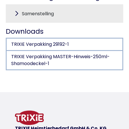
Samenstelling
Downloads
TRIXIE Verpakking 29192-1
TRIXIE Verpakking MASTER-Hinweis-250ml-
Shamoodeckel-1
Productdetails voor a product
Productinformatie
Glans
geeft de vacht een zijdezachte glans en meer vo
productvariant
TRIXIE Heimtierbedarf GmbH & Co. KG