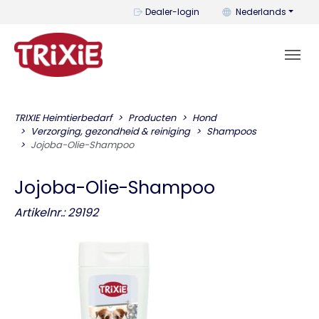
U kunt de taal wijzi
Dealer-login
Nederlands
TRIXIE Heimtierbedarf
Producten
Hond
Verzorging, gezondheid & reiniging
Shampoos
Jojoba-Olie-Shampoo
Jojoba-Olie-Shampoo
Artikelnr.: 29192