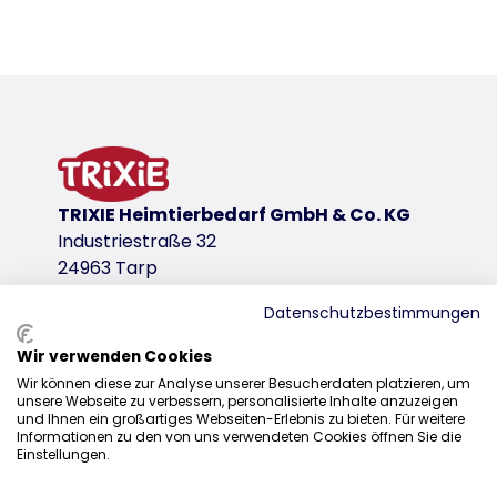
Productdetails voor a product
Productinformatie
met schepje
met filter van actieve koolstof
Easy-Click sluitingen
reserve filter artikel 40354
TRIXIE Heimtierbedarf GmbH & Co. KG
kunststof
Industriestraße 32
productvariant
24963 Tarp
productvariant: uniek productnummer 40
Datenschutzbestimmungen
Afmetingen
Wir verwenden Cookies
60 × 43 × 52 cm
Distributie
Wir können diese zur Analyse unserer Besucherdaten platzieren, um
Kleur
unsere Webseite zu verbessern, personalisierte Inhalte anzuzeigen
+31 20 7980 995
und Ihnen ein großartiges Webseiten-Erlebnis zu bieten. Für weitere
lichtgrijs/graniet
Informationen zu den von uns verwendeten Cookies öffnen Sie die
sales@trixie.de
Einstellungen.
downloadlinks