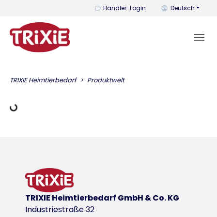
Mit diesem Menü k
Händler-Login
Deutsch
Lädt Daten
TRIXIE Heimtierbedarf
Produktwelt
TRIXIE Heimtierbedarf GmbH & Co. KG
Industriestraße 32