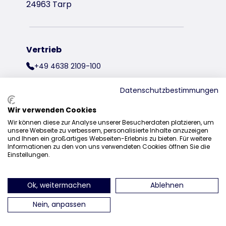
24963 Tarp
Vertrieb
+49 4638 2109-100
vertrieb@trixie.de
Datenschutzbestimmungen
Wir verwenden Cookies
Wir können diese zur Analyse unserer Besucherdaten platzieren, um
finden Sie uns auf Instagram
finden Sie uns auf Facebook
finden Sie uns auf Pinterest
finden Sie uns auf Y
finden Sie uns 
finden Sie 
unsere Webseite zu verbessern, personalisierte Inhalte anzuzeigen
und Ihnen ein großartiges Webseiten-Erlebnis zu bieten. Für weitere
Informationen zu den von uns verwendeten Cookies öffnen Sie die
Einstellungen.
Ok, weitermachen
Ablehnen
Nein, anpassen