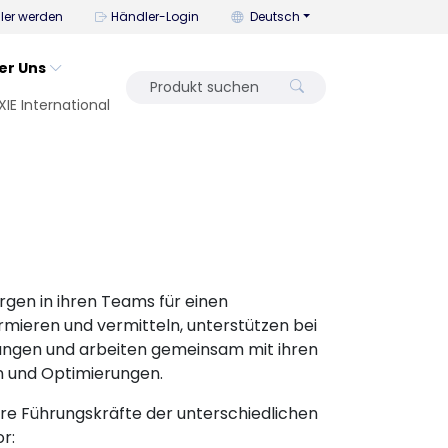
Mit diesem Menü können Sie die
ler werden
Händler-Login
Deutsch
er Uns
XIE International
gen in ihren Teams für einen
ormieren und vermitteln, unterstützen bei
ungen und arbeiten gemeinsam mit ihren
n und Optimierungen.
sere Führungskräfte der unterschiedlichen
r: