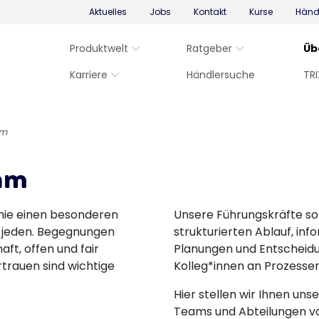
Aktuelles
Jobs
Kontakt
Kurse
Händ
Produktwelt
Ratgeber
Üb
Karriere
Händlersuche
TRI
am
am
phie einen besonderen
Unsere Führungskräfte sor
er jeden. Begegnungen
strukturierten Ablauf, inf
ft, offen und fair
Planungen und Entscheid
trauen sind wichtige
Kolleg*innen an Prozesse
Hier stellen wir Ihnen un
Teams und Abteilungen vo