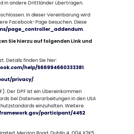
d in andere Drittländer übertragen.
hlossen. In dieser Vereinbarung wird
unsere Facebook-Page besuchen. Diese
erms/page_controller_addendum
.
en Sie hierzu auf folgenden Link und
 Details finden Sie hier:
ebook.com/help/566994660333381
.
out/privacy/
.
F). Der DPF ist ein Übereinkommen
ards bei Datenverarbeitungen in den USA
chutzstandards einzuhalten. Weitere
framework.gov/participant/4452
Limited, Merrion Road, Dublin 4, D04 X2K5,