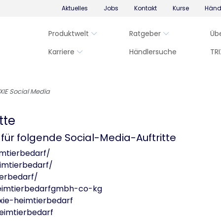
Aktuelles
Jobs
Kontakt
Kurse
Händ
Produktwelt
Ratgeber
Üb
Karriere
Händlersuche
TRI
XIE Social Media
tte
 für folgende Social-Media-Auftritte
imtierbedarf/
imtierbedarf/
ierbedarf/
heimtierbedarfgmbh-co-kg
xie-heimtierbedarf
eimtierbedarf