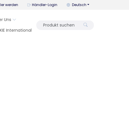
Mit diesem Menü können Sie die
ler werden
Händler-Login
Deutsch
er Uns
XIE International