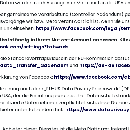
n Daten werden nach Aussage von Meta auch in die USA un
ber gemeinsame Verarbeitung (Controller Addendum) gesc
gsvorgänge wir bzw. Meta verantwortlich ist, wenn Sie 
 Link einsehen:
https://www.facebook.com/legal/t
lbstständig in Ihrem Nutzer-Account anpassen. Klick
book.com/settings?tab=ads
.
die Standardvertragsklauseln der EU-Kommission gestützt.
U_data_transfer_addendum
und
https://de- de.fac
rklärung von Facebook:
https://www.facebook.com/ab
ifizierung nach dem „EU-US Data Privacy Framework“ (DP
 USA, der die Einhaltung europäischer Datenschutzstand
ertifizierte Unternehmen verpflichtet sich, diese Datens
bieter unter folgendem Link:
https://www.dataprivacy
. Anbieter dieses Dienstes ist die Meta Platforms Ireland 