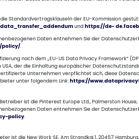
die Standardvertragsklauseln der EU-Kommission gestützt.
U_data_transfer_addendum
und
https://de- de.fac
onenbezogenen Daten entnehmen Sie der Datenschutzerk
/policy/
.
ifizierung nach dem „EU-US Data Privacy Framework“ (DP
 USA, der die Einhaltung europäischer Datenschutzstand
ertifizierte Unternehmen verpflichtet sich, diese Datens
bieter unter folgendem Link:
https://www.dataprivacy
 Betreiber ist die Pinterest Europe Ltd., Palmerston House, 2
onenbezogenen Daten entnehmen Sie der Datenschutzerkl
cy-policy
.
nbieter ist die New Work SE, Am Strandkai 1, 20457 Hambur