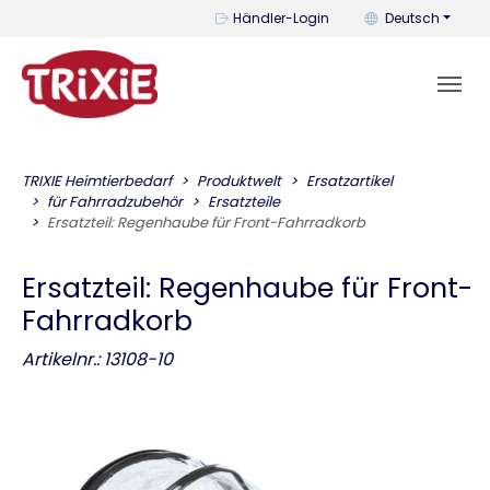
Mit diesem Menü k
Händler-Login
Deutsch
TRIXIE Heimtierbedarf
Produktwelt
Ersatzartikel
für Fahrradzubehör
Ersatzteile
Ersatzteil: Regenhaube für Front-Fahrradkorb
Ersatzteil: Regenhaube für Front-
Fahrradkorb
Artikelnr.: 13108-10