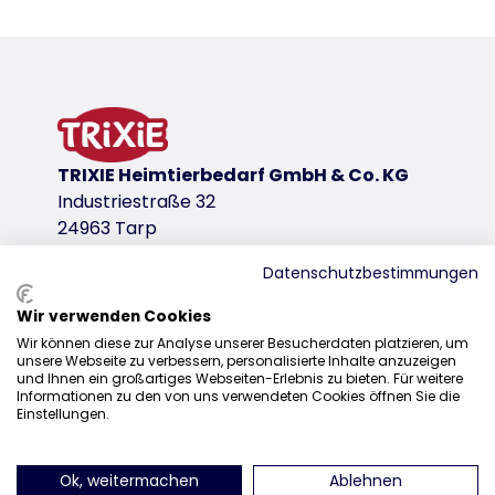
Produktinformationen
Produktvariante
Produktvariante: eindeutige Produktnumm
Maße
1,5 l/ø 21 cm
TRIXIE Heimtierbedarf GmbH & Co. KG
Industriestraße 32
für Art.
24963 Tarp
25233
Datenschutzbestimmungen
Download-Links
Wir verwenden Cookies
Gesetzliche Gewährleistung
Vertrieb
Wir können diese zur Analyse unserer Besucherdaten platzieren, um
unsere Webseite zu verbessern, personalisierte Inhalte anzuzeigen
+49 4638 2109-100
und Ihnen ein großartiges Webseiten-Erlebnis zu bieten. Für weitere
Informationen zu den von uns verwendeten Cookies öffnen Sie die
vertrieb@trixie.de
Einstellungen.
Ok, weitermachen
Ablehnen