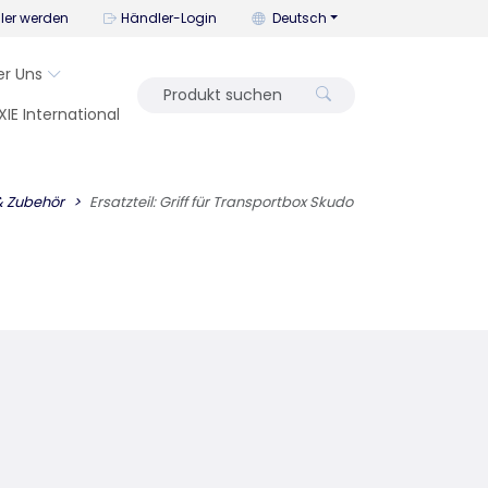
Mit diesem Menü können Sie die
ler werden
Händler-Login
Deutsch
er Uns
XIE International
 & Zubehör
Ersatzteil: Griff für Transportbox Skudo