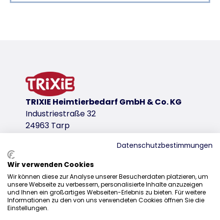
Produktdetails für a product
Produktinformationen
Produktvariante
Produktvariante: eindeutige Produktnumm
für Art.
39722
TRIXIE Heimtierbedarf GmbH & Co. KG
Industriestraße 32
Download-Links
24963 Tarp
Gesetzliche Gewährleistung
Datenschutzbestimmungen
Wir verwenden Cookies
Vertrieb
Wir können diese zur Analyse unserer Besucherdaten platzieren, um
unsere Webseite zu verbessern, personalisierte Inhalte anzuzeigen
+49 4638 2109-100
und Ihnen ein großartiges Webseiten-Erlebnis zu bieten. Für weitere
Informationen zu den von uns verwendeten Cookies öffnen Sie die
vertrieb@trixie.de
Einstellungen.