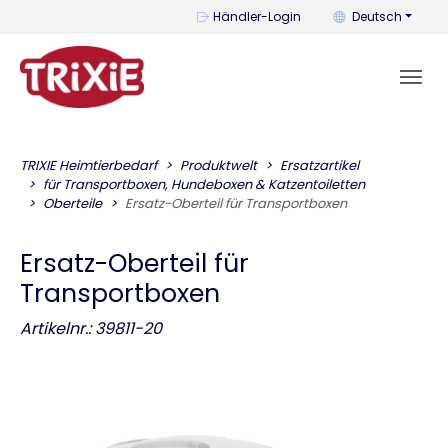
Mit diesem Menü k
Händler-Login
Deutsch
TRIXIE Heimtierbedarf
Produktwelt
Ersatzartikel
für Transportboxen, Hundeboxen & Katzentoiletten
Oberteile
Ersatz-Oberteil für Transportboxen
Ersatz-Oberteil für
Transportboxen
Artikelnr.: 39811-20