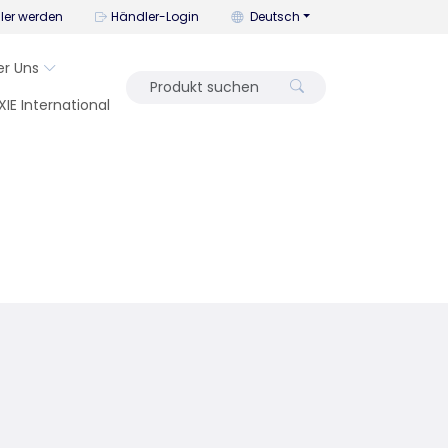
Mit diesem Menü können Sie die
ler werden
Händler-Login
Deutsch
er Uns
XIE International