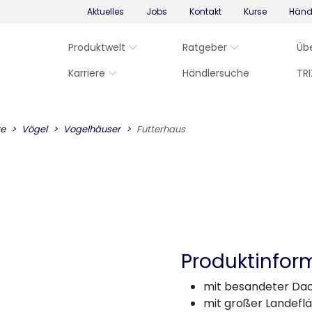
Aktuelles
Jobs
Kontakt
Kurse
Händ
Produktwelt
Ratgeber
Üb
Karriere
Händlersuche
TRI
re
Vögel
Vogelhäuser
Futterhaus
Produktinfor
mit besandeter D
mit großer Landefl