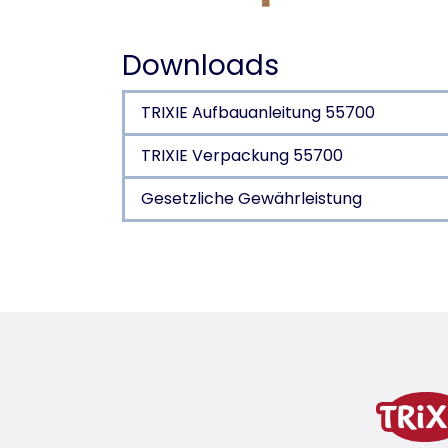
Downloads
TRIXIE Aufbauanleitung 55700
TRIXIE Verpackung 55700
Gesetzliche Gewährleistung
Produktdetails für a pr
Produktinformationen
mit besandeter Dachpappe
mit großer Landefläche
Kiefernholz, lasiert
Unsere Vogelfutterhäuser sind mit einer u