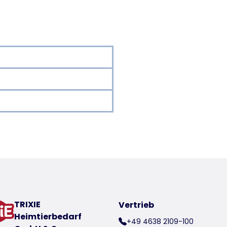
oduct
TRIXIE
Vertrieb
Heimtierbedarf
+49 4638 2109-100
ngiftigen Lasur behandelt und somit optimal gegen Verwit