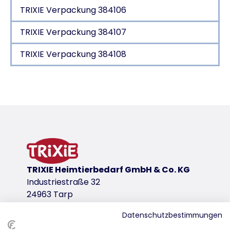
TRIXIE Verpackung 384106
TRIXIE Verpackung 384107
TRIXIE Verpackung 384108
Produktdetails für a product
Produktinformationen
SOFT Edition
Webstoff
Polyester-Bezug
Bezug und Kissen sind für eine hygienische Reinigu
TRIXIE Heimtierbedarf GmbH & Co. KG
hohe Waschtemperatur entfernt effektiv Keime, P
Industriestraße 32
Polyestervlies-Füllung
24963 Tarp
herausnehmbares Kissen, gesteppt
Rand: wasserabweisender Innenbezug
Datenschutzbestimmungen
Bett-Bezug abnehmbar