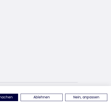
uf YouTube
en Sie uns auf Linked-In
finden Sie uns auf TikTok
rmachen
Ablehnen
Nein, anpassen