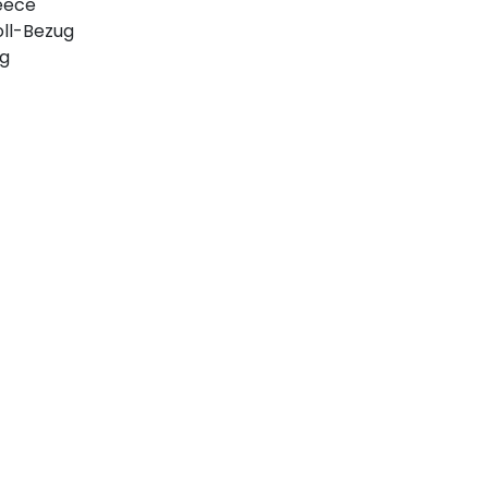
eece
ll-Bezug
ng