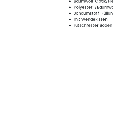
Baumwoll-Optik/Fl
Polyester-/Baumwo
Schaumstoff-Füllu
mit Wendekissen
rutschfester Boden