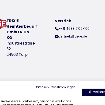
TRIXIE
Vertrieb
Heimtierbedarf
+49 4638 2109-100
GmbH & Co.
vertrieb@trixie.de
KG
Industriestraße
32
24963 Tarp
oduktnummer 377061
Datenschutzbestimmungen
finden Sie uns auf Instagram
finden Sie uns auf Facebook
finden Sie uns auf Pinterest
finden Sie uns a
find
Ok, weite
roduktnummer 377062
re Webseite zu verbessern, personalisierte Inhalte
r weitere Informationen zu den von uns verwendeten