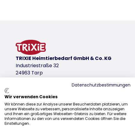
Produktdetails für a product
Produktinformationen
SOFT Edition
Struktur-Softplüsch
Polyester-Bezug
96 % recycelt
TRIXIE Heimtierbedarf GmbH & Co. KG
6–10 cm Polyestervlies-Füllung
Industriestraße 32
Bezug abnehmbar
24963 Tarp
passend für Kunststoffbetten Sleeper
Datenschutzbestimmungen
Produktvariante
Wir verwenden Cookies
Produktvariante: eindeutige Produktnumm
Vertrieb
Wir können diese zur Analyse unserer Besucherdaten platzieren, um
Maße
unsere Webseite zu verbessern, personalisierte Inhalte anzuzeigen
+49 4638 2109-100
und Ihnen ein großartiges Webseiten-Erlebnis zu bieten. Für weitere
44 × 31 cm
Informationen zu den von uns verwendeten Cookies öffnen Sie die
vertrieb@trixie.de
Einstellungen.
Farbe
grau/creme