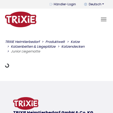
Mit diesem Menü k
Händler-Login
Deutsch
TRIXIE Heimtierbedarf
Produktwelt
Katze
Katzenbetten & Liegeplätze
Katzendecken
dt Daten
Junior Liegematte
TRIXIE Heimtierbedarf GmbH & Co. KG