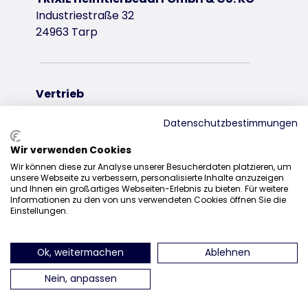
Industriestraße 32
24963 Tarp
Vertrieb
+49 4638 2109-100
Datenschutzbestimmungen
vertrieb@trixie.de
Wir verwenden Cookies
Wir können diese zur Analyse unserer Besucherdaten platzieren, um
unsere Webseite zu verbessern, personalisierte Inhalte anzuzeigen
und Ihnen ein großartiges Webseiten-Erlebnis zu bieten. Für weitere
Informationen zu den von uns verwendeten Cookies öffnen Sie die
finden Sie uns auf Instagram
finden Sie uns auf Facebook
finden Sie uns auf Pinterest
finden Sie uns auf Y
finden Sie uns 
finden Sie 
Einstellungen.
Ok, weitermachen
Ablehnen
Nein, anpassen