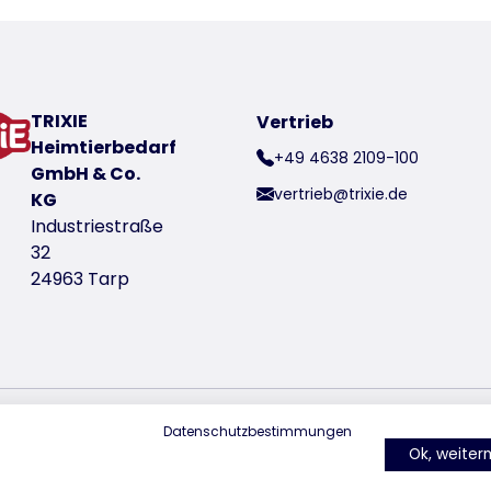
TRIXIE
Vertrieb
Heimtierbedarf
olyester)/Canvas und Polyestervlies-Füllung
+49 4638 2109-100
GmbH & Co.
vertrieb@trixie.de
KG
Industriestraße
32
24963 Tarp
oduktnummer 38211
Datenschutzbestimmungen
finden Sie uns auf Instagram
finden Sie uns auf Facebook
finden Sie uns auf Pinterest
finden Sie uns a
find
Ok, weite