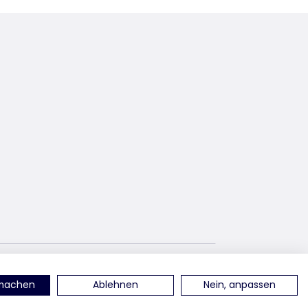
uf YouTube
en Sie uns auf Linked-In
finden Sie uns auf TikTok
rmachen
Ablehnen
Nein, anpassen