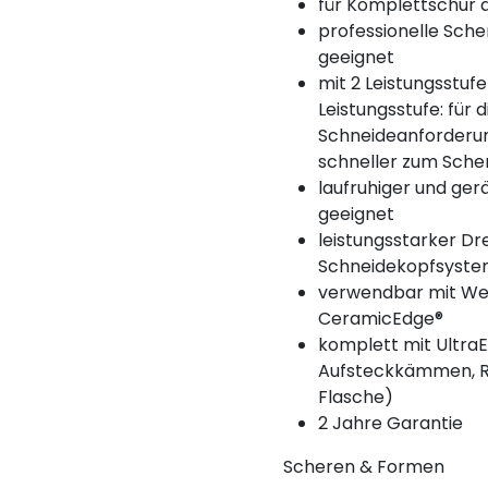
für Komplettschur a
professionelle Sche
geeignet
mit 2 Leistungsstuf
Leistungsstufe: für 
Schneideanforderun
schneller zum Sche
laufruhiger und ger
geeignet
leistungsstarker D
Schneidekopfsyst
verwendbar mit We
CeramicEdge®
komplett mit Ultra
Aufsteckkämmen, Re
Flasche)
2 Jahre Garantie
Scheren & Formen