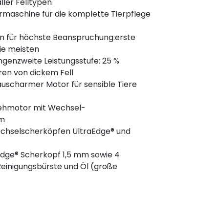
ller Felltypen
rmaschine für die komplette Tierpflege
en für höchste Beanspruchung:erste
die meisten
genzweite Leistungsstufe: 25 %
ren von dickem Fell
äuscharmer Motor für sensible Tiere
rehmotor mit Wechsel-
em
chselscherköpfen UltraEdge® und
Edge® Scherkopf 1,5 mm sowie 4
inigungsbürste und Öl (große