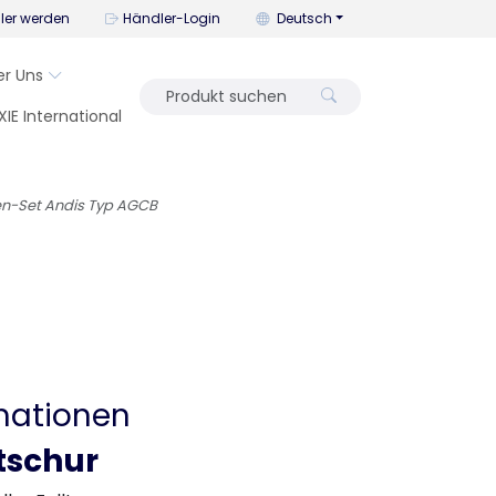
Mit diesem Menü können Sie die
ler werden
Händler-Login
Deutsch
er Uns
XIE International
n-Set Andis Typ AGCB
mationen
tschur