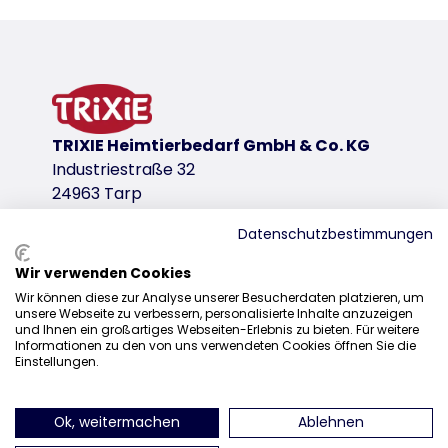
Produktinformationen
ergonomische Form
befreit von Tierhaaren und Fusseln durch speziell
Kunststoff/TPR
Produktvariante
TRIXIE Heimtierbedarf GmbH & Co. KG
Industriestraße 32
Produktvariante: eindeutige Produktnumm
24963 Tarp
Maße
7 × 10 cm
Datenschutzbestimmungen
Farbe
Wir verwenden Cookies
Vertrieb
grau
Wir können diese zur Analyse unserer Besucherdaten platzieren, um
unsere Webseite zu verbessern, personalisierte Inhalte anzuzeigen
+49 4638 2109-100
Download-Links
und Ihnen ein großartiges Webseiten-Erlebnis zu bieten. Für weitere
Informationen zu den von uns verwendeten Cookies öffnen Sie die
vertrieb@trixie.de
Einstellungen.
TRIXIE Verpackung 23237-125x230mm
Gesetzliche Gewährleistung
Ok, weitermachen
Ablehnen
finden Sie uns auf Instagram
finden Sie uns auf Facebook
finden Sie uns auf Pinterest
finden Sie uns auf Y
finden Sie uns 
finden Sie 