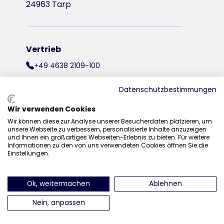
24963 Tarp
Vertrieb
+49 4638 2109-100
vertrieb@trixie.de
Datenschutzbestimmungen
Wir verwenden Cookies
Wir können diese zur Analyse unserer Besucherdaten platzieren, um
finden Sie uns auf Instagram
finden Sie uns auf Facebook
finden Sie uns auf Pinterest
finden Sie uns auf Y
finden Sie uns 
finden Sie 
unsere Webseite zu verbessern, personalisierte Inhalte anzuzeigen
und Ihnen ein großartiges Webseiten-Erlebnis zu bieten. Für weitere
Informationen zu den von uns verwendeten Cookies öffnen Sie die
Einstellungen.
Ok, weitermachen
Ablehnen
Nein, anpassen