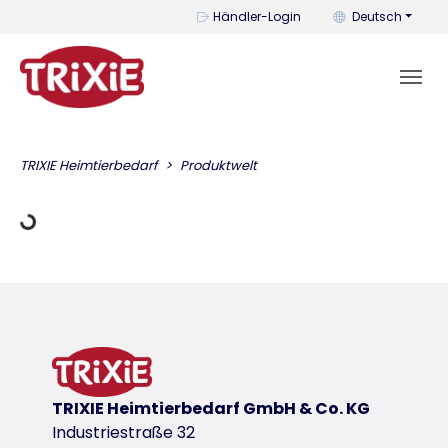
Mit diesem Menü k
Händler-Login
Deutsch
ädt Daten
TRIXIE Heimtierbedarf
Produktwelt
TRIXIE Heimtierbedarf GmbH & Co. KG
Industriestraße 32