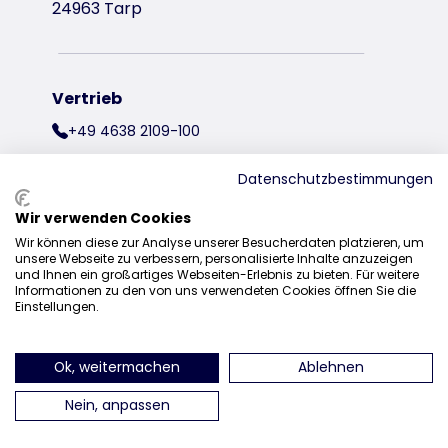
24963 Tarp
Vertrieb
+49 4638 2109-100
vertrieb@trixie.de
Datenschutzbestimmungen
Wir verwenden Cookies
Wir können diese zur Analyse unserer Besucherdaten platzieren, um
finden Sie uns auf Instagram
finden Sie uns auf Facebook
finden Sie uns auf Pinterest
finden Sie uns auf Y
finden Sie uns 
finden Sie 
unsere Webseite zu verbessern, personalisierte Inhalte anzuzeigen
und Ihnen ein großartiges Webseiten-Erlebnis zu bieten. Für weitere
Informationen zu den von uns verwendeten Cookies öffnen Sie die
Einstellungen.
Ok, weitermachen
Ablehnen
Nein, anpassen