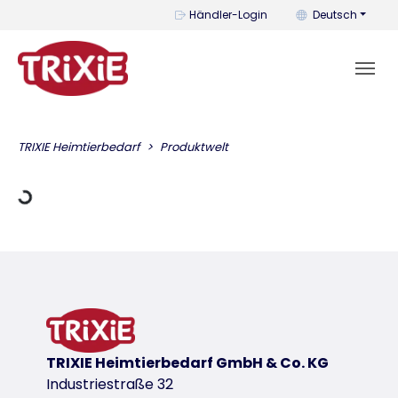
Mit diesem Menü k
Händler-Login
Deutsch
dt Daten
TRIXIE Heimtierbedarf
Produktwelt
TRIXIE Heimtierbedarf GmbH & Co. KG
Industriestraße 32