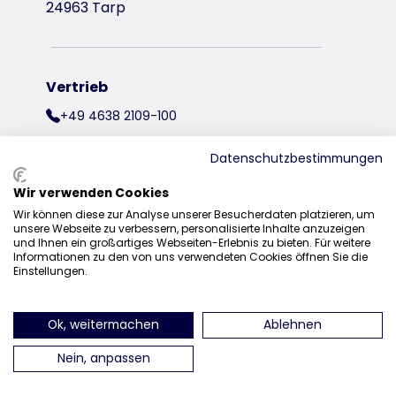
24963 Tarp
Vertrieb
+49 4638 2109-100
vertrieb@trixie.de
Datenschutzbestimmungen
Wir verwenden Cookies
Wir können diese zur Analyse unserer Besucherdaten platzieren, um
finden Sie uns auf Instagram
finden Sie uns auf Facebook
finden Sie uns auf Pinterest
finden Sie uns auf Y
finden Sie uns 
finden Sie 
unsere Webseite zu verbessern, personalisierte Inhalte anzuzeigen
und Ihnen ein großartiges Webseiten-Erlebnis zu bieten. Für weitere
Informationen zu den von uns verwendeten Cookies öffnen Sie die
Einstellungen.
Ok, weitermachen
Ablehnen
Nein, anpassen