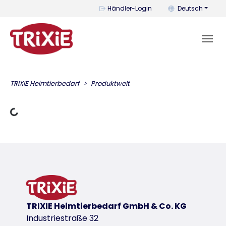
Mit diesem Menü k
Händler-Login
Deutsch
TRIXIE Heimtierbedarf
Produktwelt
Lädt Daten
TRIXIE Heimtierbedarf GmbH & Co. KG
Industriestraße 32