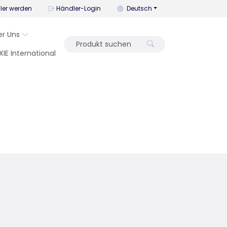
Mit diesem Menü können Sie die
ler werden
Händler-Login
Deutsch
er Uns
XIE International