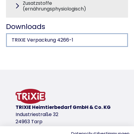
Zusatzstoffe
(ernährungsphysiologisch)
Downloads
TRIXIE Verpackung 4266-1
Produktdetails für a product
Produktinformationen
reich an Vitaminen
tragen durch die besondere Form und Konsistenz 
Produktvariante
TRIXIE Heimtierbedarf GmbH & Co. KG
Produktvariante: eindeutige Produktnumm
Industriestraße 32
Inhalt/Gewicht
24963 Tarp
50 g
Datenschutzbestimmungen